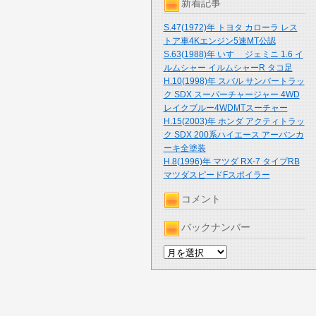
新着記事
S.47(1972)年 トヨタ カローラ レス
トア車4Kエンジン5速MT公認
S.63(1988)年 いすゞ ジェミニ 1.6 イ
ルムシャー イルムシャーR タコ足
H.10(1998)年 スバル サンバートラッ
ク SDX スーパーチャージャー 4WD
レイクブルー4WDMTスーチャー
H.15(2003)年 ホンダ アクティトラッ
ク SDX 200系ハイエース アーバンカ
ーキ全塗装
H.8(1996)年 マツダ RX-7 タイプRB
マツダスピードFスポイラー
コメント
バックナンバー