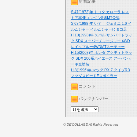
新着記事
S.47(1972)年 トヨタ カローラ レス
トア車4Kエンジン5速MT公認
S.63(1988)年 いすゞ ジェミニ 1.6 イ
ルムシャー イルムシャーR タコ足
H.10(1998)年 スバル サンバートラッ
ク SDX スーパーチャージャー 4WD
レイクブルー4WDMTスーチャー
H.15(2003)年 ホンダ アクティトラッ
ク SDX 200系ハイエース アーバンカ
ーキ全塗装
H.8(1996)年 マツダ RX-7 タイプRB
マツダスピードFスポイラー
コメント
バックナンバー
© DE'COLLAGE All Rights Reserved