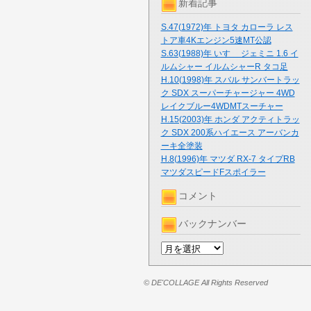
新着記事
S.47(1972)年 トヨタ カローラ レス
トア車4Kエンジン5速MT公認
S.63(1988)年 いすゞ ジェミニ 1.6 イ
ルムシャー イルムシャーR タコ足
H.10(1998)年 スバル サンバートラッ
ク SDX スーパーチャージャー 4WD
レイクブルー4WDMTスーチャー
H.15(2003)年 ホンダ アクティトラッ
ク SDX 200系ハイエース アーバンカ
ーキ全塗装
H.8(1996)年 マツダ RX-7 タイプRB
マツダスピードFスポイラー
コメント
バックナンバー
© DE'COLLAGE All Rights Reserved