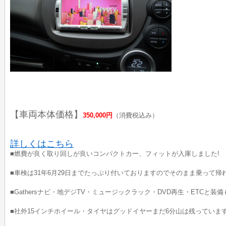
【車両本体価格】
350,000円
（消費税込み）
詳しくはこちら
■燃費が良く取り回しが良いコンパクトカー、フィットが入庫しました!
■車検は31年6月29日までたっぷり付いておりますのでそのまま乗って帰
■Gathersナビ・地デジTV・ミュージックラック・DVD再生・ETCと装
■社外15インチホイール・タイヤはグッドイヤーまだ6分山は残っていま