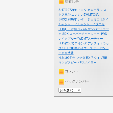
新着記事
S.47(1972)年 トヨタ カローラ レス
トア車4Kエンジン5速MT公認
S.63(1988)年 いすゞ ジェミニ 1.6 イ
ルムシャー イルムシャーR タコ足
H.10(1998)年 スバル サンバートラッ
ク SDX スーパーチャージャー 4WD
レイクブルー4WDMTスーチャー
H.15(2003)年 ホンダ アクティトラッ
ク SDX 200系ハイエース アーバンカ
ーキ全塗装
H.8(1996)年 マツダ RX-7 タイプRB
マツダスピードFスポイラー
コメント
バックナンバー