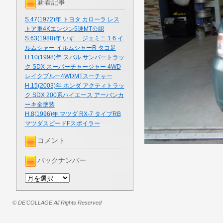
新着記事
S.47(1972)年 トヨタ カローラ レス
トア車4Kエンジン5速MT公認
S.63(1988)年 いすゞ ジェミニ 1.6 イ
ルムシャー イルムシャーR タコ足
H.10(1998)年 スバル サンバートラッ
ク SDX スーパーチャージャー 4WD
レイクブルー4WDMTスーチャー
H.15(2003)年 ホンダ アクティトラッ
ク SDX 200系ハイエース アーバンカ
ーキ全塗装
H.8(1996)年 マツダ RX-7 タイプRB
マツダスピードFスポイラー
コメント
バックナンバー
© DE'COLLAGE All Rights Reserved