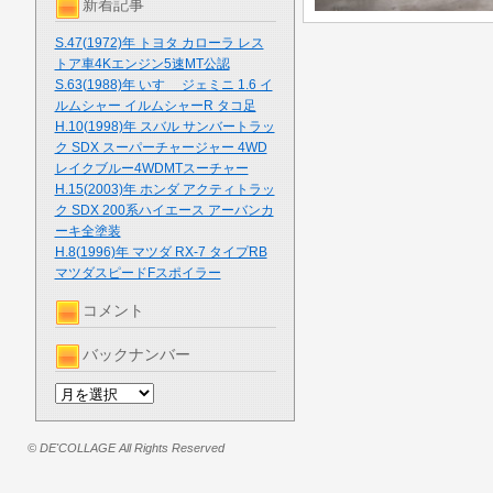
新着記事
S.47(1972)年 トヨタ カローラ レス
トア車4Kエンジン5速MT公認
S.63(1988)年 いすゞ ジェミニ 1.6 イ
ルムシャー イルムシャーR タコ足
H.10(1998)年 スバル サンバートラッ
ク SDX スーパーチャージャー 4WD
レイクブルー4WDMTスーチャー
H.15(2003)年 ホンダ アクティトラッ
ク SDX 200系ハイエース アーバンカ
ーキ全塗装
H.8(1996)年 マツダ RX-7 タイプRB
マツダスピードFスポイラー
コメント
バックナンバー
© DE'COLLAGE All Rights Reserved