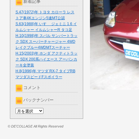
新着記事
S.47(1972)年 トヨタ カローラ レス
トア車4Kエンジン5速MT公認
S.63(1988)年 いすゞ ジェミニ 1.6 イ
ルムシャー イルムシャーR タコ足
H.10(1998)年 スバル サンバートラッ
ク SDX スーパーチャージャー 4WD
レイクブルー4WDMTスーチャー
H.15(2003)年 ホンダ アクティトラッ
ク SDX 200系ハイエース アーバンカ
ーキ全塗装
H.8(1996)年 マツダ RX-7 タイプRB
マツダスピードFスポイラー
コメント
バックナンバー
© DE'COLLAGE All Rights Reserved