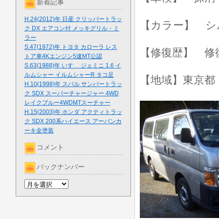
新着記事
H.24(2012)年 日産 クリッパートラッ
【カラー】 シ
ク DX エアコン付 メッキグリル・ミ
ラー
S.47(1972)年 トヨタ カローラ レス
【修復歴】 修
トア車4Kエンジン5速MT公認
S.63(1988)年 いすゞ ジェミニ 1.6 イ
ルムシャー イルムシャーR タコ足
【地域】東京都
H.10(1998)年 スバル サンバートラッ
ク SDX スーパーチャージャー 4WD
レイクブルー4WDMTスーチャー
H.15(2003)年 ホンダ アクティトラッ
ク SDX 200系ハイエース アーバンカ
ーキ全塗装
コメント
バックナンバー