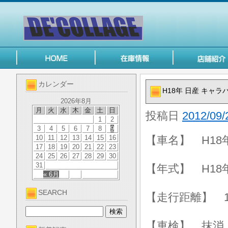
カレンダー
H18年 日産 キャラバ
2026年8月
月
火
水
木
金
土
日
投稿日
2012/09/
1
2
3
4
5
6
7
8
9
10
11
12
13
14
15
16
【車名】 H18年
17
18
19
20
21
22
23
24
25
26
27
28
29
30
31
【年式】 H18
« 6月
SEARCH
【走行距離】 13
【車検】 抹消