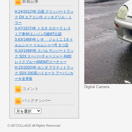
新着記事
H.24(2012)年 日産 クリッパートラッ
ク DX エアコン付 メッキグリル・ミ
ラー
S.47(1972)年 トヨタ カローラ レス
トア車4Kエンジン5速MT公認
S.63(1988)年 いすゞ ジェミニ 1.6 イ
ルムシャー イルムシャーR タコ足
H.10(1998)年 スバル サンバートラッ
ク SDX スーパーチャージャー 4WD
レイクブルー4WDMTスーチャー
H.15(2003)年 ホンダ アクティトラッ
ク SDX 200系ハイエース アーバンカ
ーキ全塗装
Digital Camera
コメント
バックナンバー
© DE'COLLAGE All Rights Reserved