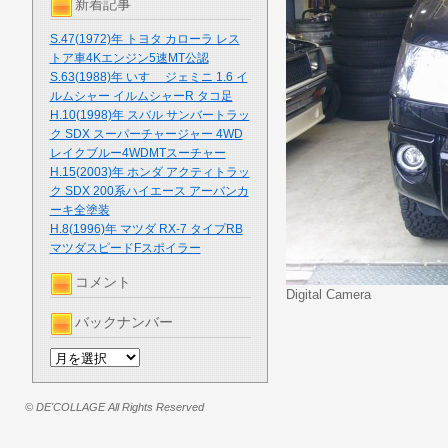
新着記事
S.47(1972)年 トヨタ カローラ レス
トア車4Kエンジン5速MT公認
S.63(1988)年 いすゞ ジェミニ 1.6 イ
ルムシャー イルムシャーR タコ足
H.10(1998)年 スバル サンバートラッ
ク SDX スーパーチャージャー 4WD
レイクブルー4WDMTスーチャー
H.15(2003)年 ホンダ アクティトラッ
ク SDX 200系ハイエース アーバンカ
ーキ全塗装
H.8(1996)年 マツダ RX-7 タイプRB
マツダスピードFスポイラー
コメント
Digital Camera
バックナンバー
© DE'COLLAGE All Rights Reserved