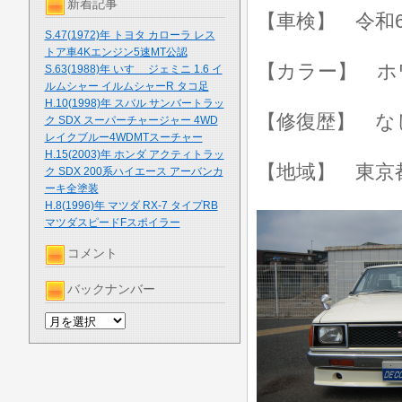
新着記事
【車検】 令和6
S.47(1972)年 トヨタ カローラ レス
トア車4Kエンジン5速MT公認
【カラー】 ホ
S.63(1988)年 いすゞ ジェミニ 1.6 イ
ルムシャー イルムシャーR タコ足
H.10(1998)年 スバル サンバートラッ
【修復歴】 な
ク SDX スーパーチャージャー 4WD
レイクブルー4WDMTスーチャー
H.15(2003)年 ホンダ アクティトラッ
【地域】 東京
ク SDX 200系ハイエース アーバンカ
ーキ全塗装
H.8(1996)年 マツダ RX-7 タイプRB
マツダスピードFスポイラー
コメント
バックナンバー