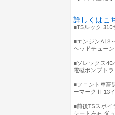
詳しくはこ
■TSルック 3
■エンジンA13
ヘッドチューン
■ソレックス4
電磁ポンプトラ
■フロント車高
ーマークⅡ 13
■前後TSスポ
シート左右 ダ