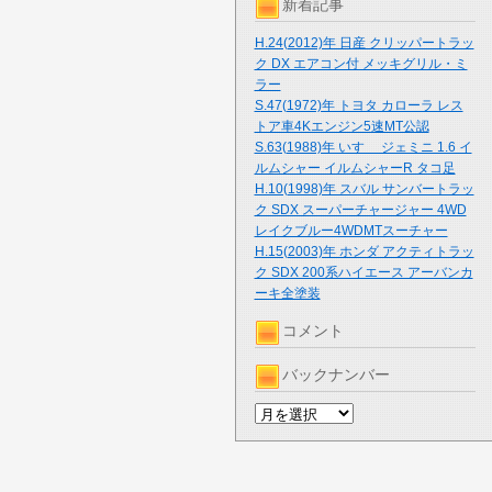
新着記事
H.24(2012)年 日産 クリッパートラッ
ク DX エアコン付 メッキグリル・ミ
ラー
S.47(1972)年 トヨタ カローラ レス
トア車4Kエンジン5速MT公認
S.63(1988)年 いすゞ ジェミニ 1.6 イ
ルムシャー イルムシャーR タコ足
H.10(1998)年 スバル サンバートラッ
ク SDX スーパーチャージャー 4WD
レイクブルー4WDMTスーチャー
H.15(2003)年 ホンダ アクティトラッ
ク SDX 200系ハイエース アーバンカ
ーキ全塗装
コメント
バックナンバー