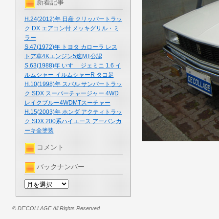
新着記事
H.24(2012)年 日産 クリッパートラッ
ク DX エアコン付 メッキグリル・ミ
ラー
S.47(1972)年 トヨタ カローラ レス
トア車4Kエンジン5速MT公認
S.63(1988)年 いすゞ ジェミニ 1.6 イ
ルムシャー イルムシャーR タコ足
H.10(1998)年 スバル サンバートラッ
ク SDX スーパーチャージャー 4WD
レイクブルー4WDMTスーチャー
H.15(2003)年 ホンダ アクティトラッ
ク SDX 200系ハイエース アーバンカ
ーキ全塗装
コメント
バックナンバー
© DE'COLLAGE All Rights Reserved