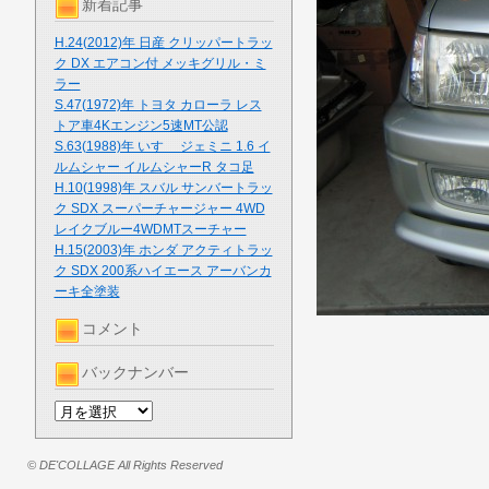
新着記事
H.24(2012)年 日産 クリッパートラッ
ク DX エアコン付 メッキグリル・ミ
ラー
S.47(1972)年 トヨタ カローラ レス
トア車4Kエンジン5速MT公認
S.63(1988)年 いすゞ ジェミニ 1.6 イ
ルムシャー イルムシャーR タコ足
H.10(1998)年 スバル サンバートラッ
ク SDX スーパーチャージャー 4WD
レイクブルー4WDMTスーチャー
H.15(2003)年 ホンダ アクティトラッ
ク SDX 200系ハイエース アーバンカ
ーキ全塗装
コメント
バックナンバー
© DE'COLLAGE All Rights Reserved