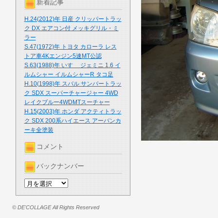
新着記事
H.24(2012)年 日産 クリッパートラッ
ク DX エアコン付 メッキグリル・ミ
ラー
S.47(1972)年 トヨタ カローラ レス
トア車4Kエンジン5速MT公認
S.63(1988)年 いすゞ ジェミニ 1.6 イ
ルムシャー イルムシャーR タコ足
H.10(1998)年 スバル サンバートラッ
ク SDX スーパーチャージャー 4WD
レイクブルー4WDMTスーチャー
H.15(2003)年 ホンダ アクティトラッ
ク SDX 200系ハイエース アーバンカ
ーキ全塗装
コメント
バックナンバー
© DE'COLLAGE All Rights Reserved