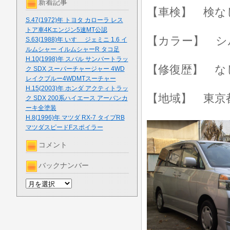
新着記事
【車検】 検な
S.47(1972)年 トヨタ カローラ レス
トア車4Kエンジン5速MT公認
【カラー】 シ
S.63(1988)年 いすゞ ジェミニ 1.6 イ
ルムシャー イルムシャーR タコ足
H.10(1998)年 スバル サンバートラッ
【修復歴】 な
ク SDX スーパーチャージャー 4WD
レイクブルー4WDMTスーチャー
H.15(2003)年 ホンダ アクティトラッ
【地域】 東京
ク SDX 200系ハイエース アーバンカ
ーキ全塗装
H.8(1996)年 マツダ RX-7 タイプRB
マツダスピードFスポイラー
コメント
バックナンバー