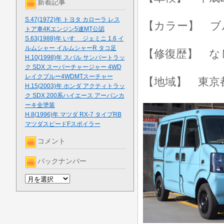
新着記事
S.47(1972)年 トヨタ カローラ レス
【カラー】 ブ
トア車4Kエンジン5速MT公認
S.63(1988)年 いすゞ ジェミニ 1.6 イ
ルムシャー イルムシャーR タコ足
【修復歴】 な
H.10(1998)年 スバル サンバートラッ
ク SDX スーパーチャージャー 4WD
レイクブルー4WDMTスーチャー
【地域】 東京
H.15(2003)年 ホンダ アクティトラッ
ク SDX 200系ハイエース アーバンカ
ーキ全塗装
H.8(1996)年 マツダ RX-7 タイプRB
マツダスピードFスポイラー
コメント
バックナンバー