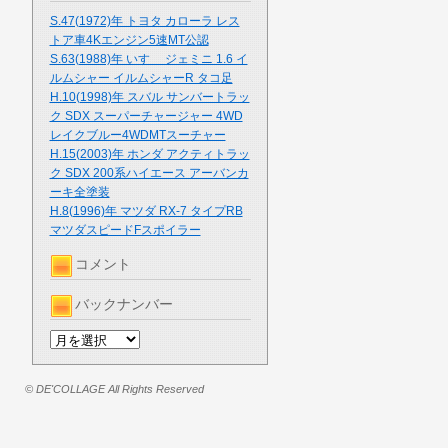
S.47(1972)年 トヨタ カローラ レス
トア車4Kエンジン5速MT公認
S.63(1988)年 いすゞ ジェミニ 1.6 イ
ルムシャー イルムシャーR タコ足
H.10(1998)年 スバル サンバートラッ
ク SDX スーパーチャージャー 4WD
レイクブルー4WDMTスーチャー
H.15(2003)年 ホンダ アクティトラッ
ク SDX 200系ハイエース アーバンカ
ーキ全塗装
H.8(1996)年 マツダ RX-7 タイプRB
マツダスピードFスポイラー
コメント
バックナンバー
© DE'COLLAGE All Rights Reserved