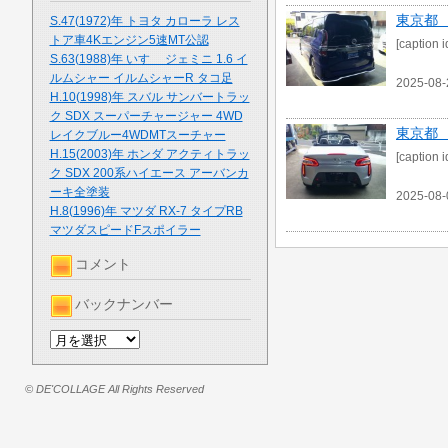
東京都
S.47(1972)年 トヨタ カローラ レス
トア車4Kエンジン5速MT公認
[caption
S.63(1988)年 いすゞ ジェミニ 1.6 イ
ルムシャー イルムシャーR タコ足
2025-08-
H.10(1998)年 スバル サンバートラッ
ク SDX スーパーチャージャー 4WD
東京都
レイクブルー4WDMTスーチャー
H.15(2003)年 ホンダ アクティトラッ
[caption
ク SDX 200系ハイエース アーバンカ
ーキ全塗装
2025-08-
H.8(1996)年 マツダ RX-7 タイプRB
マツダスピードFスポイラー
コメント
バックナンバー
© DE'COLLAGE All Rights Reserved